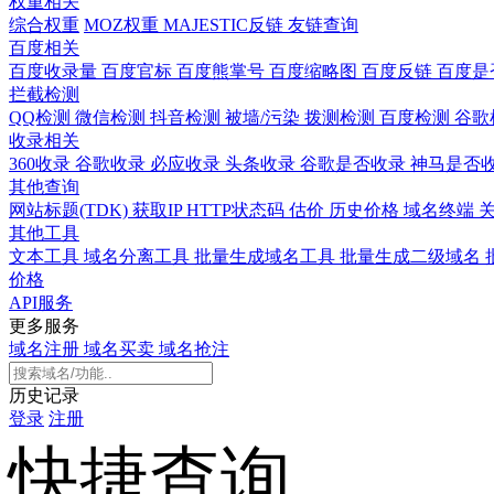
权重相关
综合权重
MOZ权重
MAJESTIC反链
友链查询
百度相关
百度收录量
百度官标
百度熊掌号
百度缩略图
百度反链
百度是
拦截检测
QQ检测
微信检测
抖音检测
被墙/污染
拨测检测
百度检测
谷歌
收录相关
360收录
谷歌收录
必应收录
头条收录
谷歌是否收录
神马是否
其他查询
网站标题(TDK)
获取IP
HTTP状态码
估价
历史价格
域名终端
其他工具
文本工具
域名分离工具
批量生成域名工具
批量生成二级域名
价格
API服务
更多服务
域名注册
域名买卖
域名抢注
历史记录
登录
注册
快捷查询