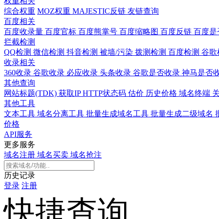
权重相关
综合权重
MOZ权重
MAJESTIC反链
友链查询
百度相关
百度收录量
百度官标
百度熊掌号
百度缩略图
百度反链
百度是
拦截检测
QQ检测
微信检测
抖音检测
被墙/污染
拨测检测
百度检测
谷歌
收录相关
360收录
谷歌收录
必应收录
头条收录
谷歌是否收录
神马是否
其他查询
网站标题(TDK)
获取IP
HTTP状态码
估价
历史价格
域名终端
其他工具
文本工具
域名分离工具
批量生成域名工具
批量生成二级域名
价格
API服务
更多服务
域名注册
域名买卖
域名抢注
历史记录
登录
注册
快捷查询