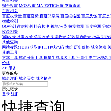
权重相关
综合权重
MOZ权重
MAJESTIC反链
友链查询
百度相关
百度收录量
百度官标
百度熊掌号
百度缩略图
百度反链
百度是
拦截检测
QQ检测
微信检测
抖音检测
被墙/污染
拨测检测
百度检测
谷歌
收录相关
360收录
谷歌收录
必应收录
头条收录
谷歌是否收录
神马是否
其他查询
网站标题(TDK)
获取IP
HTTP状态码
估价
历史价格
域名终端
其他工具
文本工具
域名分离工具
批量生成域名工具
批量生成二级域名
价格
API服务
更多服务
域名注册
域名买卖
域名抢注
历史记录
登录
注册
快捷查询