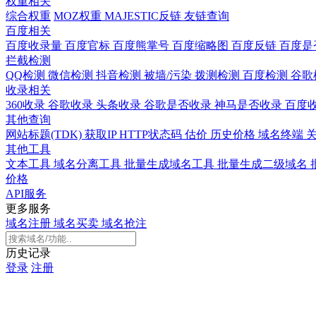
权重相关
综合权重
MOZ权重
MAJESTIC反链
友链查询
百度相关
百度收录量
百度官标
百度熊掌号
百度缩略图
百度反链
百度是
拦截检测
QQ检测
微信检测
抖音检测
被墙/污染
拨测检测
百度检测
谷歌
收录相关
360收录
谷歌收录
头条收录
谷歌是否收录
神马是否收录
百度
其他查询
网站标题(TDK)
获取IP
HTTP状态码
估价
历史价格
域名终端
其他工具
文本工具
域名分离工具
批量生成域名工具
批量生成二级域名
价格
API服务
更多服务
域名注册
域名买卖
域名抢注
历史记录
登录
注册