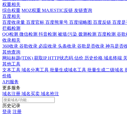
权重相关
综合权重
MOZ权重
MAJESTIC反链
友链查询
百度相关
百度收录量
百度官标
百度熊掌号
百度缩略图
百度反链
百度是
拦截检测
QQ检测
微信检测
抖音检测
被墙/污染
拨测检测
百度检测
谷歌
收录相关
360收录
谷歌收录
必应收录
头条收录
谷歌是否收录
神马是否
其他查询
网站标题(TDK)
获取IP
HTTP状态码
估价
历史价格
域名终端
其他工具
文本工具
域名分离工具
批量生成域名工具
批量生成二级域名
价格
API服务
更多服务
域名注册
域名买卖
域名抢注
历史记录
登录
注册