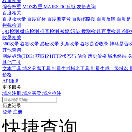
权重相关
综合权重
MOZ权重
MAJESTIC反链
友链查询
百度相关
百度收录量
百度官标
百度熊掌号
百度缩略图
百度反链
百度是
拦截检测
QQ检测
微信检测
抖音检测
被墙/污染
拨测检测
百度检测
谷歌
收录相关
360收录
谷歌收录
必应收录
头条收录
谷歌是否收录
神马是否
其他查询
网站标题(TDK)
获取IP
HTTP状态码
估价
历史价格
域名终端
其他工具
文本工具
域名分离工具
批量生成域名工具
批量生成二级域名
价格
API服务
更多服务
域名注册
域名买卖
域名抢注
历史记录
登录
注册
快捷查询