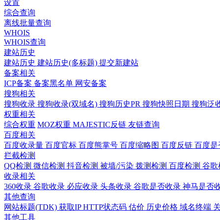
设置
综合查询
离线批量查询
WHOIS
WHOIS查询
建站历史
建站历史
建站历史(多标题)
提交新建站
备案相关
ICP备案
备案黑名单
网安备案
搜狗相关
搜狗收录
搜狗收录(双域名)
搜狗历史PR
搜狗快照日期
搜狗泛
权重相关
综合权重
MOZ权重
MAJESTIC反链
友链查询
百度相关
百度收录量
百度官标
百度熊掌号
百度缩略图
百度反链
百度是
拦截检测
QQ检测
微信检测
抖音检测
被墙/污染
拨测检测
百度检测
谷歌
收录相关
360收录
谷歌收录
必应收录
头条收录
谷歌是否收录
神马是否
其他查询
网站标题(TDK)
获取IP
HTTP状态码
估价
历史价格
域名终端
其他工具