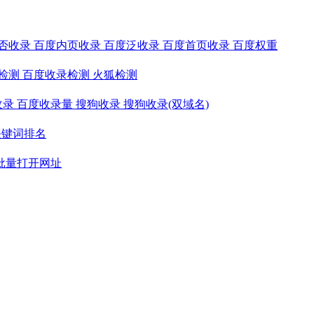
否收录
百度内页收录
百度泛收录
百度首页收录
百度权重
检测
百度收录检测
火狐检测
收录
百度收录量
搜狗收录
搜狗收录(双域名)
关键词排名
批量打开网址