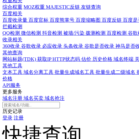
权重相关
综合权重
MOZ权重
MAJESTIC反链
友链查询
百度相关
百度收录量
百度官标
百度熊掌号
百度缩略图
百度反链
百度是
拦截检测
QQ检测
微信检测
抖音检测
被墙/污染
拨测检测
百度检测
谷歌
收录相关
360收录
谷歌收录
必应收录
头条收录
谷歌是否收录
神马是否
其他查询
网站标题(TDK)
获取IP
HTTP状态码
估价
历史价格
域名终端
其他工具
文本工具
域名分离工具
批量生成域名工具
批量生成二级域名
价格
API服务
更多服务
域名注册
域名买卖
域名抢注
历史记录
登录
注册
快捷查询