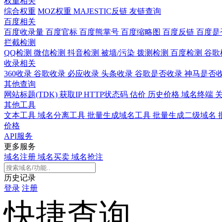
权重相关
综合权重
MOZ权重
MAJESTIC反链
友链查询
百度相关
百度收录量
百度官标
百度熊掌号
百度缩略图
百度反链
百度是
拦截检测
QQ检测
微信检测
抖音检测
被墙/污染
拨测检测
百度检测
谷歌
收录相关
360收录
谷歌收录
必应收录
头条收录
谷歌是否收录
神马是否
其他查询
网站标题(TDK)
获取IP
HTTP状态码
估价
历史价格
域名终端
其他工具
文本工具
域名分离工具
批量生成域名工具
批量生成二级域名
价格
API服务
更多服务
域名注册
域名买卖
域名抢注
历史记录
登录
注册
快捷查询