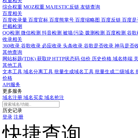
权重相关
综合权重
MOZ权重
MAJESTIC反链
友链查询
百度相关
百度收录量
百度官标
百度熊掌号
百度缩略图
百度反链
百度是
拦截检测
QQ检测
微信检测
抖音检测
被墙/污染
拨测检测
百度检测
谷歌
收录相关
360收录
谷歌收录
必应收录
头条收录
谷歌是否收录
神马是否
其他查询
网站标题(TDK)
获取IP
HTTP状态码
估价
历史价格
域名终端
其他工具
文本工具
域名分离工具
批量生成域名工具
批量生成二级域名
价格
API服务
更多服务
域名注册
域名买卖
域名抢注
历史记录
登录
注册
快捷查询