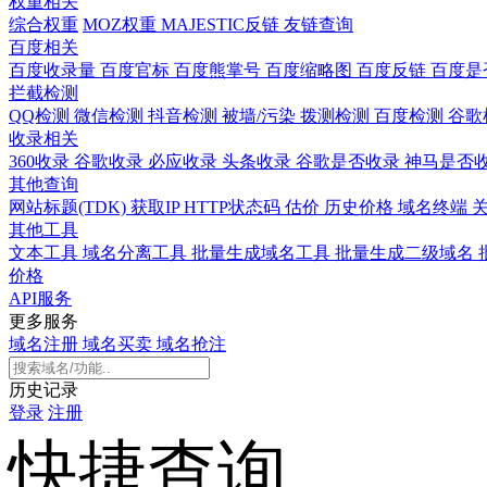
权重相关
综合权重
MOZ权重
MAJESTIC反链
友链查询
百度相关
百度收录量
百度官标
百度熊掌号
百度缩略图
百度反链
百度是
拦截检测
QQ检测
微信检测
抖音检测
被墙/污染
拨测检测
百度检测
谷歌
收录相关
360收录
谷歌收录
必应收录
头条收录
谷歌是否收录
神马是否
其他查询
网站标题(TDK)
获取IP
HTTP状态码
估价
历史价格
域名终端
其他工具
文本工具
域名分离工具
批量生成域名工具
批量生成二级域名
价格
API服务
更多服务
域名注册
域名买卖
域名抢注
历史记录
登录
注册
快捷查询