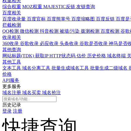
权重相关
综合权重
MOZ权重
MAJESTIC反链
友链查询
百度相关
百度收录量
百度官标
百度熊掌号
百度缩略图
百度反链
百度是
拦截检测
QQ检测
微信检测
抖音检测
被墙/污染
拨测检测
百度检测
谷歌
收录相关
360收录
谷歌收录
必应收录
头条收录
谷歌是否收录
神马是否
其他查询
网站标题(TDK)
获取IP
HTTP状态码
估价
历史价格
域名终端
其他工具
文本工具
域名分离工具
批量生成域名工具
批量生成二级域名
价格
API服务
更多服务
域名注册
域名买卖
域名抢注
历史记录
登录
注册
快捷查询