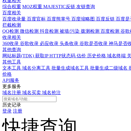
权重相关
综合权重
MOZ权重
MAJESTIC反链
友链查询
百度相关
百度收录量
百度官标
百度熊掌号
百度缩略图
百度反链
百度是
拦截检测
QQ检测
微信检测
抖音检测
被墙/污染
拨测检测
百度检测
谷歌
收录相关
360收录
谷歌收录
必应收录
头条收录
谷歌是否收录
神马是否
其他查询
网站标题(TDK)
获取IP
HTTP状态码
估价
历史价格
域名终端
其他工具
文本工具
域名分离工具
批量生成域名工具
批量生成二级域名
价格
API服务
更多服务
域名注册
域名买卖
域名抢注
历史记录
登录
注册
快捷查询