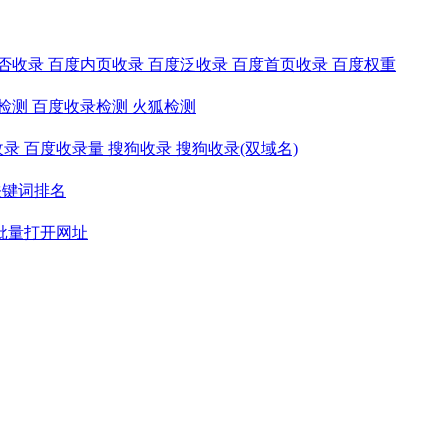
否收录
百度内页收录
百度泛收录
百度首页收录
百度权重
检测
百度收录检测
火狐检测
收录
百度收录量
搜狗收录
搜狗收录(双域名)
关键词排名
批量打开网址