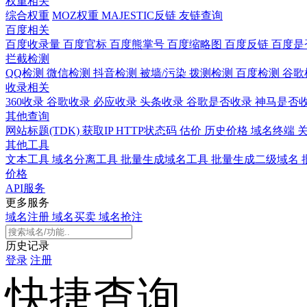
权重相关
综合权重
MOZ权重
MAJESTIC反链
友链查询
百度相关
百度收录量
百度官标
百度熊掌号
百度缩略图
百度反链
百度是
拦截检测
QQ检测
微信检测
抖音检测
被墙/污染
拨测检测
百度检测
谷歌
收录相关
360收录
谷歌收录
必应收录
头条收录
谷歌是否收录
神马是否
其他查询
网站标题(TDK)
获取IP
HTTP状态码
估价
历史价格
域名终端
其他工具
文本工具
域名分离工具
批量生成域名工具
批量生成二级域名
价格
API服务
更多服务
域名注册
域名买卖
域名抢注
历史记录
登录
注册
快捷查询