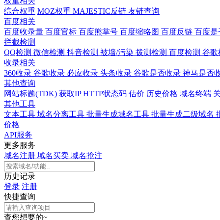
权重相关
综合权重
MOZ权重
MAJESTIC反链
友链查询
百度相关
百度收录量
百度官标
百度熊掌号
百度缩略图
百度反链
百度是
拦截检测
QQ检测
微信检测
抖音检测
被墙/污染
拨测检测
百度检测
谷歌
收录相关
360收录
谷歌收录
必应收录
头条收录
谷歌是否收录
神马是否
其他查询
网站标题(TDK)
获取IP
HTTP状态码
估价
历史价格
域名终端
其他工具
文本工具
域名分离工具
批量生成域名工具
批量生成二级域名
价格
API服务
更多服务
域名注册
域名买卖
域名抢注
历史记录
登录
注册
快捷查询
查您想要的~