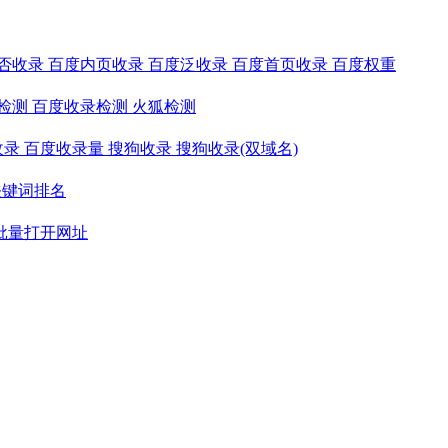
否收录
百度内页收录
百度泛收录
百度首页收录
百度权重
检测
百度收录检测
火狐检测
收录
百度收录量
搜狗收录
搜狗收录(双域名)
关键词排名
批量打开网址