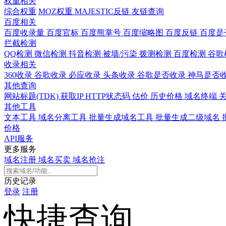
权重相关
综合权重
MOZ权重
MAJESTIC反链
友链查询
百度相关
百度收录量
百度官标
百度熊掌号
百度缩略图
百度反链
百度是
拦截检测
QQ检测
微信检测
抖音检测
被墙/污染
拨测检测
百度检测
谷歌
收录相关
360收录
谷歌收录
必应收录
头条收录
谷歌是否收录
神马是否
其他查询
网站标题(TDK)
获取IP
HTTP状态码
估价
历史价格
域名终端
其他工具
文本工具
域名分离工具
批量生成域名工具
批量生成二级域名
价格
API服务
更多服务
域名注册
域名买卖
域名抢注
历史记录
登录
注册
快捷查询