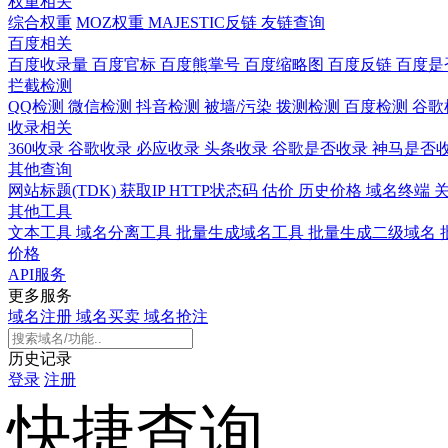
权重相关
综合权重
MOZ权重
MAJESTIC反链
友链查询
百度相关
百度收录量
百度官标
百度熊掌号
百度缩略图
百度反链
百度是
拦截检测
QQ检测
微信检测
抖音检测
被墙/污染
拨测检测
百度检测
谷歌
收录相关
360收录
谷歌收录
必应收录
头条收录
谷歌是否收录
神马是否
其他查询
网站标题(TDK)
获取IP
HTTP状态码
估价
历史价格
域名终端
其他工具
文本工具
域名分离工具
批量生成域名工具
批量生成二级域名
价格
API服务
更多服务
域名注册
域名买卖
域名抢注
历史记录
登录
注册
快捷查询