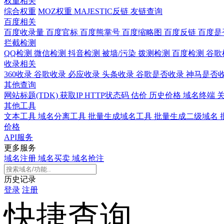
权重相关
综合权重
MOZ权重
MAJESTIC反链
友链查询
百度相关
百度收录量
百度官标
百度熊掌号
百度缩略图
百度反链
百度是
拦截检测
QQ检测
微信检测
抖音检测
被墙/污染
拨测检测
百度检测
谷歌
收录相关
360收录
谷歌收录
必应收录
头条收录
谷歌是否收录
神马是否
其他查询
网站标题(TDK)
获取IP
HTTP状态码
估价
历史价格
域名终端
其他工具
文本工具
域名分离工具
批量生成域名工具
批量生成二级域名
价格
API服务
更多服务
域名注册
域名买卖
域名抢注
历史记录
登录
注册
快捷查询