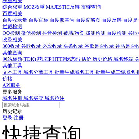
权重相关
综合权重
MOZ权重
MAJESTIC反链
友链查询
百度相关
百度收录量
百度官标
百度熊掌号
百度缩略图
百度反链
百度是
拦截检测
QQ检测
微信检测
抖音检测
被墙/污染
拨测检测
百度检测
谷歌
收录相关
360收录
谷歌收录
必应收录
头条收录
谷歌是否收录
神马是否
其他查询
网站标题(TDK)
获取IP
HTTP状态码
估价
历史价格
域名终端
其他工具
文本工具
域名分离工具
批量生成域名工具
批量生成二级域名
价格
API服务
更多服务
域名注册
域名买卖
域名抢注
历史记录
登录
注册
快捷查询