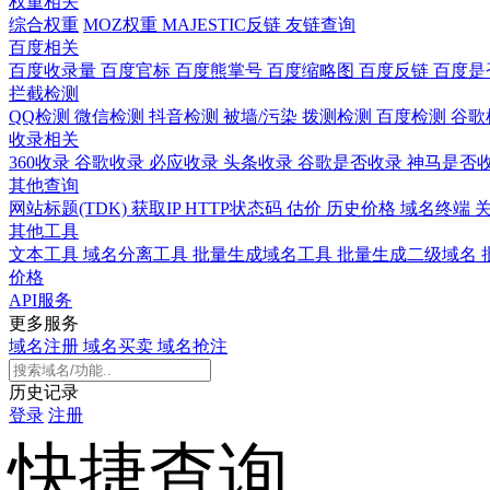
权重相关
综合权重
MOZ权重
MAJESTIC反链
友链查询
百度相关
百度收录量
百度官标
百度熊掌号
百度缩略图
百度反链
百度是
拦截检测
QQ检测
微信检测
抖音检测
被墙/污染
拨测检测
百度检测
谷歌
收录相关
360收录
谷歌收录
必应收录
头条收录
谷歌是否收录
神马是否
其他查询
网站标题(TDK)
获取IP
HTTP状态码
估价
历史价格
域名终端
其他工具
文本工具
域名分离工具
批量生成域名工具
批量生成二级域名
价格
API服务
更多服务
域名注册
域名买卖
域名抢注
历史记录
登录
注册
快捷查询