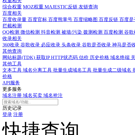
权重相关
综合权重
MOZ权重
MAJESTIC反链
友链查询
百度相关
百度收录量
百度官标
百度熊掌号
百度缩略图
百度反链
百度是
拦截检测
QQ检测
微信检测
抖音检测
被墙/污染
拨测检测
百度检测
谷歌
收录相关
360收录
谷歌收录
必应收录
头条收录
谷歌是否收录
神马是否
其他查询
网站标题(TDK)
获取IP
HTTP状态码
估价
历史价格
域名终端
其他工具
文本工具
域名分离工具
批量生成域名工具
批量生成二级域名
价格
API服务
更多服务
域名注册
域名买卖
域名抢注
历史记录
登录
注册
快捷查询