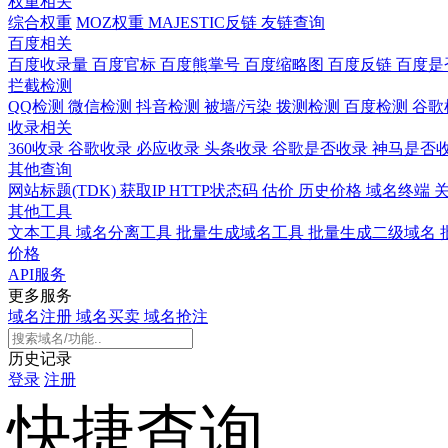
权重相关
综合权重
MOZ权重
MAJESTIC反链
友链查询
百度相关
百度收录量
百度官标
百度熊掌号
百度缩略图
百度反链
百度是
拦截检测
QQ检测
微信检测
抖音检测
被墙/污染
拨测检测
百度检测
谷歌
收录相关
360收录
谷歌收录
必应收录
头条收录
谷歌是否收录
神马是否
其他查询
网站标题(TDK)
获取IP
HTTP状态码
估价
历史价格
域名终端
其他工具
文本工具
域名分离工具
批量生成域名工具
批量生成二级域名
价格
API服务
更多服务
域名注册
域名买卖
域名抢注
历史记录
登录
注册
快捷查询