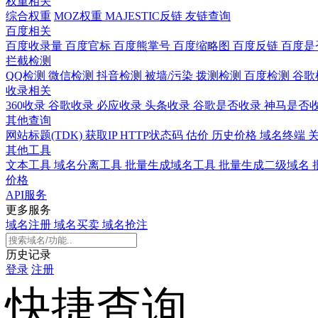
权重相关
综合权重
MOZ权重
MAJESTIC反链
友链查询
百度相关
百度收录量
百度官标
百度熊掌号
百度缩略图
百度反链
百度是
拦截检测
QQ检测
微信检测
抖音检测
被墙/污染
拨测检测
百度检测
谷歌
收录相关
360收录
谷歌收录
必应收录
头条收录
谷歌是否收录
神马是否
其他查询
网站标题(TDK)
获取IP
HTTP状态码
估价
历史价格
域名终端
其他工具
文本工具
域名分离工具
批量生成域名工具
批量生成二级域名
价格
API服务
更多服务
域名注册
域名买卖
域名抢注
历史记录
登录
注册
快捷查询