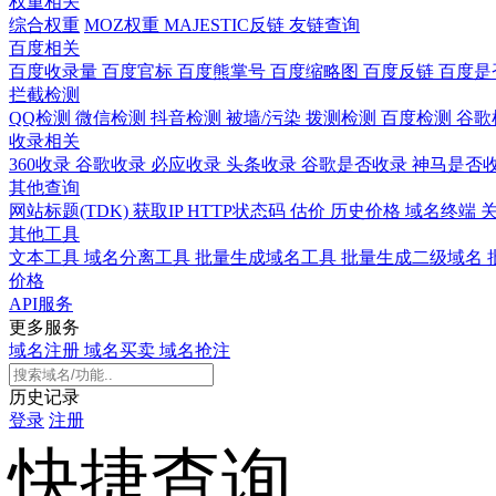
权重相关
综合权重
MOZ权重
MAJESTIC反链
友链查询
百度相关
百度收录量
百度官标
百度熊掌号
百度缩略图
百度反链
百度是
拦截检测
QQ检测
微信检测
抖音检测
被墙/污染
拨测检测
百度检测
谷歌
收录相关
360收录
谷歌收录
必应收录
头条收录
谷歌是否收录
神马是否
其他查询
网站标题(TDK)
获取IP
HTTP状态码
估价
历史价格
域名终端
其他工具
文本工具
域名分离工具
批量生成域名工具
批量生成二级域名
价格
API服务
更多服务
域名注册
域名买卖
域名抢注
历史记录
登录
注册
快捷查询