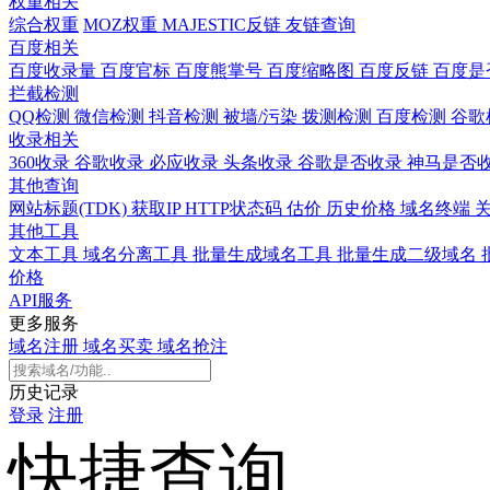
权重相关
综合权重
MOZ权重
MAJESTIC反链
友链查询
百度相关
百度收录量
百度官标
百度熊掌号
百度缩略图
百度反链
百度是
拦截检测
QQ检测
微信检测
抖音检测
被墙/污染
拨测检测
百度检测
谷歌
收录相关
360收录
谷歌收录
必应收录
头条收录
谷歌是否收录
神马是否
其他查询
网站标题(TDK)
获取IP
HTTP状态码
估价
历史价格
域名终端
其他工具
文本工具
域名分离工具
批量生成域名工具
批量生成二级域名
价格
API服务
更多服务
域名注册
域名买卖
域名抢注
历史记录
登录
注册
快捷查询