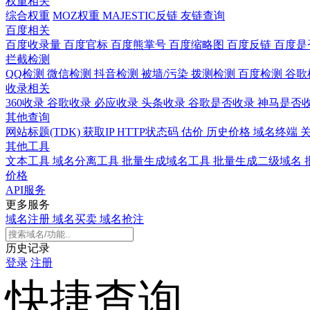
权重相关
综合权重
MOZ权重
MAJESTIC反链
友链查询
百度相关
百度收录量
百度官标
百度熊掌号
百度缩略图
百度反链
百度是
拦截检测
QQ检测
微信检测
抖音检测
被墙/污染
拨测检测
百度检测
谷歌
收录相关
360收录
谷歌收录
必应收录
头条收录
谷歌是否收录
神马是否
其他查询
网站标题(TDK)
获取IP
HTTP状态码
估价
历史价格
域名终端
其他工具
文本工具
域名分离工具
批量生成域名工具
批量生成二级域名
价格
API服务
更多服务
域名注册
域名买卖
域名抢注
历史记录
登录
注册
快捷查询