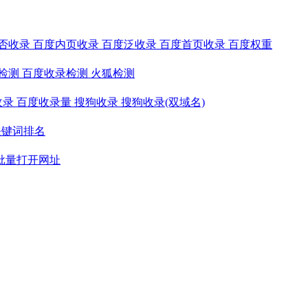
否收录
百度内页收录
百度泛收录
百度首页收录
百度权重
检测
百度收录检测
火狐检测
收录
百度收录量
搜狗收录
搜狗收录(双域名)
关键词排名
批量打开网址