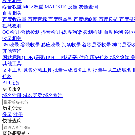
权重相关
综合权重
MOZ权重
MAJESTIC反链
友链查询
百度相关
百度收录量
百度官标
百度熊掌号
百度缩略图
百度反链
百度是
拦截检测
QQ检测
微信检测
抖音检测
被墙/污染
拨测检测
百度检测
谷歌
收录相关
360收录
谷歌收录
必应收录
头条收录
谷歌是否收录
神马是否
其他查询
网站标题(TDK)
获取IP
HTTP状态码
估价
历史价格
域名终端
其他工具
文本工具
域名分离工具
批量生成域名工具
批量生成二级域名
价格
API服务
更多服务
域名注册
域名买卖
域名抢注
历史记录
登录
注册
快捷查询
查您想要的~