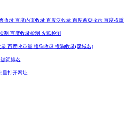
否收录
百度内页收录
百度泛收录
百度首页收录
百度权重
检测
百度收录检测
火狐检测
收录
百度收录量
搜狗收录
搜狗收录(双域名)
关键词排名
批量打开网址