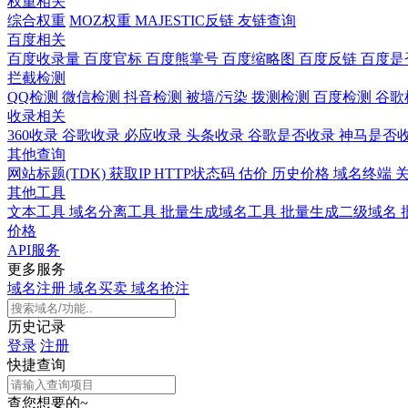
权重相关
综合权重
MOZ权重
MAJESTIC反链
友链查询
百度相关
百度收录量
百度官标
百度熊掌号
百度缩略图
百度反链
百度是
拦截检测
QQ检测
微信检测
抖音检测
被墙/污染
拨测检测
百度检测
谷歌
收录相关
360收录
谷歌收录
必应收录
头条收录
谷歌是否收录
神马是否
其他查询
网站标题(TDK)
获取IP
HTTP状态码
估价
历史价格
域名终端
其他工具
文本工具
域名分离工具
批量生成域名工具
批量生成二级域名
价格
API服务
更多服务
域名注册
域名买卖
域名抢注
历史记录
登录
注册
快捷查询
查您想要的~