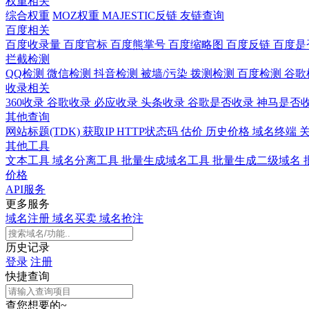
权重相关
综合权重
MOZ权重
MAJESTIC反链
友链查询
百度相关
百度收录量
百度官标
百度熊掌号
百度缩略图
百度反链
百度是
拦截检测
QQ检测
微信检测
抖音检测
被墙/污染
拨测检测
百度检测
谷歌
收录相关
360收录
谷歌收录
必应收录
头条收录
谷歌是否收录
神马是否
其他查询
网站标题(TDK)
获取IP
HTTP状态码
估价
历史价格
域名终端
其他工具
文本工具
域名分离工具
批量生成域名工具
批量生成二级域名
价格
API服务
更多服务
域名注册
域名买卖
域名抢注
历史记录
登录
注册
快捷查询
查您想要的~