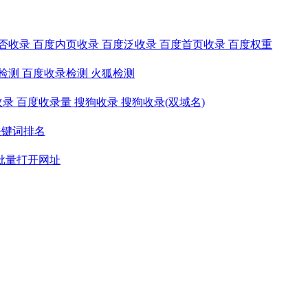
否收录
百度内页收录
百度泛收录
百度首页收录
百度权重
检测
百度收录检测
火狐检测
收录
百度收录量
搜狗收录
搜狗收录(双域名)
关键词排名
批量打开网址