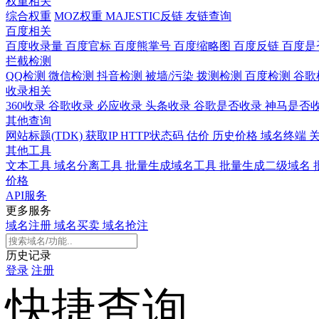
权重相关
综合权重
MOZ权重
MAJESTIC反链
友链查询
百度相关
百度收录量
百度官标
百度熊掌号
百度缩略图
百度反链
百度是
拦截检测
QQ检测
微信检测
抖音检测
被墙/污染
拨测检测
百度检测
谷歌
收录相关
360收录
谷歌收录
必应收录
头条收录
谷歌是否收录
神马是否
其他查询
网站标题(TDK)
获取IP
HTTP状态码
估价
历史价格
域名终端
其他工具
文本工具
域名分离工具
批量生成域名工具
批量生成二级域名
价格
API服务
更多服务
域名注册
域名买卖
域名抢注
历史记录
登录
注册
快捷查询