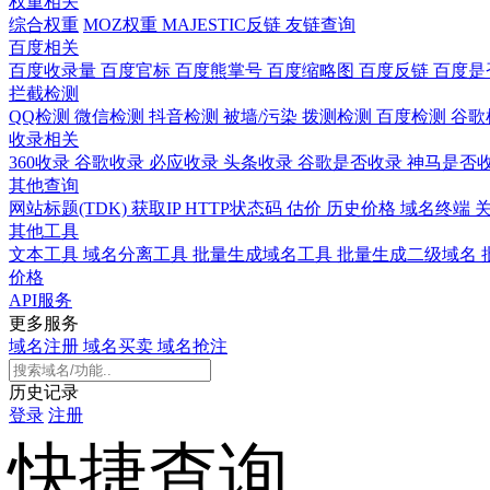
权重相关
综合权重
MOZ权重
MAJESTIC反链
友链查询
百度相关
百度收录量
百度官标
百度熊掌号
百度缩略图
百度反链
百度是
拦截检测
QQ检测
微信检测
抖音检测
被墙/污染
拨测检测
百度检测
谷歌
收录相关
360收录
谷歌收录
必应收录
头条收录
谷歌是否收录
神马是否
其他查询
网站标题(TDK)
获取IP
HTTP状态码
估价
历史价格
域名终端
其他工具
文本工具
域名分离工具
批量生成域名工具
批量生成二级域名
价格
API服务
更多服务
域名注册
域名买卖
域名抢注
历史记录
登录
注册
快捷查询