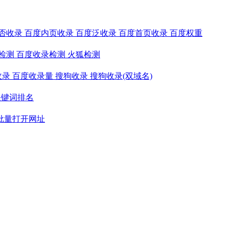
否收录
百度内页收录
百度泛收录
百度首页收录
百度权重
检测
百度收录检测
火狐检测
收录
百度收录量
搜狗收录
搜狗收录(双域名)
关键词排名
批量打开网址