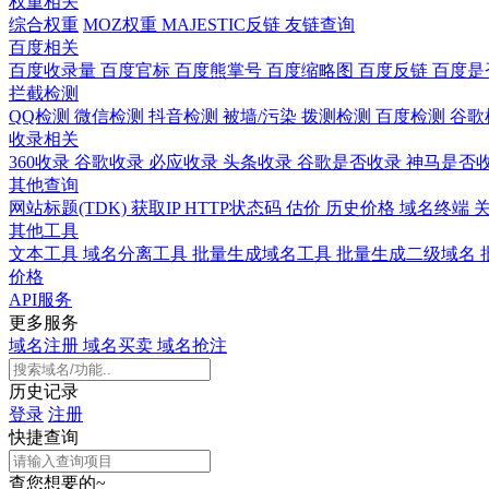
权重相关
综合权重
MOZ权重
MAJESTIC反链
友链查询
百度相关
百度收录量
百度官标
百度熊掌号
百度缩略图
百度反链
百度是
拦截检测
QQ检测
微信检测
抖音检测
被墙/污染
拨测检测
百度检测
谷歌
收录相关
360收录
谷歌收录
必应收录
头条收录
谷歌是否收录
神马是否
其他查询
网站标题(TDK)
获取IP
HTTP状态码
估价
历史价格
域名终端
其他工具
文本工具
域名分离工具
批量生成域名工具
批量生成二级域名
价格
API服务
更多服务
域名注册
域名买卖
域名抢注
历史记录
登录
注册
快捷查询
查您想要的~