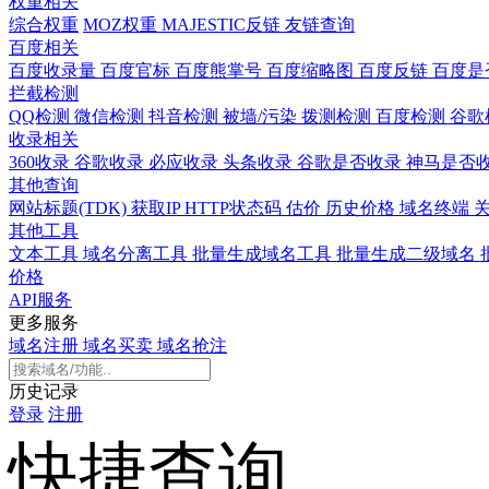
权重相关
综合权重
MOZ权重
MAJESTIC反链
友链查询
百度相关
百度收录量
百度官标
百度熊掌号
百度缩略图
百度反链
百度是
拦截检测
QQ检测
微信检测
抖音检测
被墙/污染
拨测检测
百度检测
谷歌
收录相关
360收录
谷歌收录
必应收录
头条收录
谷歌是否收录
神马是否
其他查询
网站标题(TDK)
获取IP
HTTP状态码
估价
历史价格
域名终端
其他工具
文本工具
域名分离工具
批量生成域名工具
批量生成二级域名
价格
API服务
更多服务
域名注册
域名买卖
域名抢注
历史记录
登录
注册
快捷查询