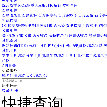
权重相关
综合权重
MOZ权重
MAJESTIC反链
友链查询
百度相关
百度收录量
百度官标
百度熊掌号
百度缩略图
百度反链
百度是
拦截检测
QQ检测
微信检测
抖音检测
被墙/污染
拨测检测
百度检测
谷歌
收录相关
360收录
谷歌收录
必应收录
头条收录
谷歌是否收录
神马是否
其他查询
网站标题(TDK)
获取IP
HTTP状态码
估价
历史价格
域名终端
其他工具
文本工具
域名分离工具
批量生成域名工具
批量生成二级域名
价格
API服务
更多服务
域名注册
域名买卖
域名抢注
历史记录
登录
注册
快捷查询