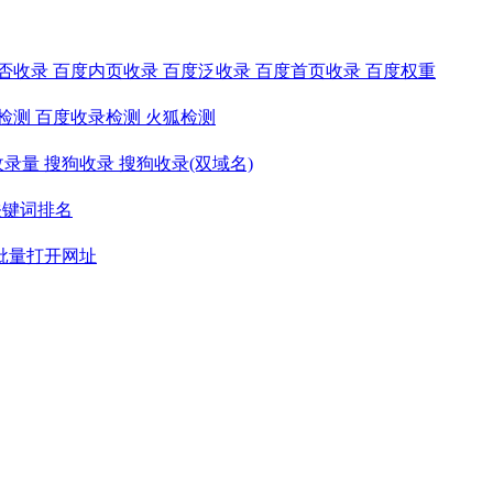
否收录
百度内页收录
百度泛收录
百度首页收录
百度权重
检测
百度收录检测
火狐检测
收录量
搜狗收录
搜狗收录(双域名)
关键词排名
批量打开网址