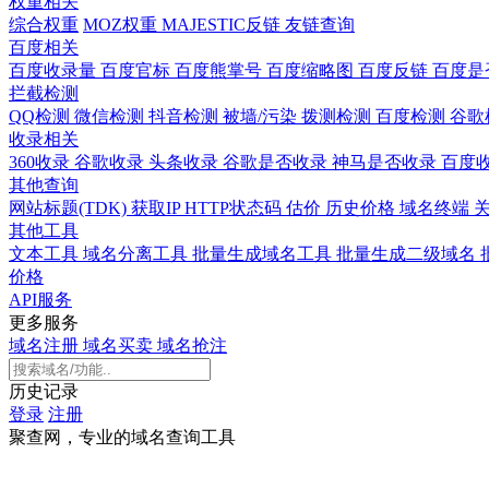
权重相关
综合权重
MOZ权重
MAJESTIC反链
友链查询
百度相关
百度收录量
百度官标
百度熊掌号
百度缩略图
百度反链
百度是
拦截检测
QQ检测
微信检测
抖音检测
被墙/污染
拨测检测
百度检测
谷歌
收录相关
360收录
谷歌收录
头条收录
谷歌是否收录
神马是否收录
百度
其他查询
网站标题(TDK)
获取IP
HTTP状态码
估价
历史价格
域名终端
其他工具
文本工具
域名分离工具
批量生成域名工具
批量生成二级域名
价格
API服务
更多服务
域名注册
域名买卖
域名抢注
历史记录
登录
注册
聚查网，专业的域名查询工具