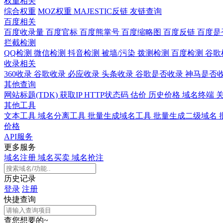
权重相关
综合权重
MOZ权重
MAJESTIC反链
友链查询
百度相关
百度收录量
百度官标
百度熊掌号
百度缩略图
百度反链
百度是
拦截检测
QQ检测
微信检测
抖音检测
被墙/污染
拨测检测
百度检测
谷歌
收录相关
360收录
谷歌收录
必应收录
头条收录
谷歌是否收录
神马是否
其他查询
网站标题(TDK)
获取IP
HTTP状态码
估价
历史价格
域名终端
其他工具
文本工具
域名分离工具
批量生成域名工具
批量生成二级域名
价格
API服务
更多服务
域名注册
域名买卖
域名抢注
历史记录
登录
注册
快捷查询
查您想要的~