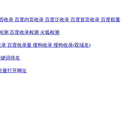
否收录
百度内页收录
百度泛收录
百度首页收录
百度权重
检测
百度收录检测
火狐检测
收录
百度收录量
搜狗收录
搜狗收录(双域名)
关键词排名
批量打开网址