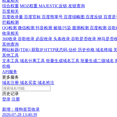
权重相关
综合权重
MOZ权重
MAJESTIC反链
友链查询
百度相关
百度收录量
百度官标
百度熊掌号
百度缩略图
百度反链
百度是
拦截检测
QQ检测
微信检测
抖音检测
被墙/污染
拨测检测
百度检测
谷歌
收录相关
360收录
谷歌收录
必应收录
头条收录
谷歌是否收录
神马是否
其他查询
网站标题(TDK)
获取IP
HTTP状态码
估价
历史价格
域名终端
其他工具
文本工具
域名分离工具
批量生成域名工具
批量生成二级域名
价格
API服务
更多服务
域名注册
域名买卖
域名抢注
历史记录
登录
注册
新增：搜狗首页收录
2026-07-28 13:40:39