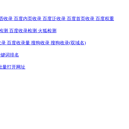
否收录
百度内页收录
百度泛收录
百度首页收录
百度权重
检测
百度收录检测
火狐检测
收录
百度收录量
搜狗收录
搜狗收录(双域名)
关键词排名
批量打开网址