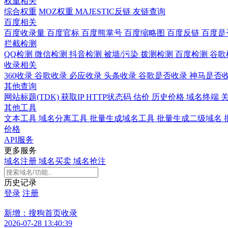
权重相关
综合权重
MOZ权重
MAJESTIC反链
友链查询
百度相关
百度收录量
百度官标
百度熊掌号
百度缩略图
百度反链
百度是
拦截检测
QQ检测
微信检测
抖音检测
被墙/污染
拨测检测
百度检测
谷歌
收录相关
360收录
谷歌收录
必应收录
头条收录
谷歌是否收录
神马是否
其他查询
网站标题(TDK)
获取IP
HTTP状态码
估价
历史价格
域名终端
其他工具
文本工具
域名分离工具
批量生成域名工具
批量生成二级域名
价格
API服务
更多服务
域名注册
域名买卖
域名抢注
历史记录
登录
注册
新增：搜狗首页收录
2026-07-28 13:40:39